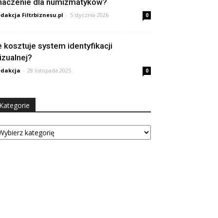
naczenie dla numizmatyków?
dakcja Filtrbiznesu.pl
-
5 stycznia 2026
0
le kosztuje system identyfikacji
izualnej?
dakcja
-
28 listopada 2025
0
Kategorie
tegorie