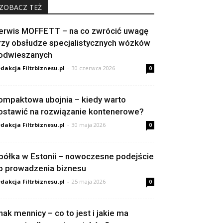
ZOBACZ TEŻ
erwis MOFFETT – na co zwrócić uwagę
rzy obsłudze specjalistycznych wózków
odwieszanych
dakcja Filtrbiznesu.pl
-
30 czerwca 2026
0
ompaktowa ubojnia – kiedy warto
ostawić na rozwiązanie kontenerowe?
dakcja Filtrbiznesu.pl
-
30 maja 2026
0
półka w Estonii – nowoczesne podejście
o prowadzenia biznesu
dakcja Filtrbiznesu.pl
-
25 maja 2026
0
nak mennicy – co to jest i jakie ma