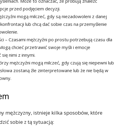
śleniach. Może to oznaczać, że próbują znaleźć
pcje przed podjęciem decyzji.
ężczyźni mogą milczeć, gdy są niezadowoleni z danej
ć konfrontacji lub chcą dać sobie czas na przemyślenie
owolenie.
ci – Czasami mężczyźni po prostu potrzebują czasu dla
 Mogą chcieć przetrawić swoje myśli i emocje
się nimi z innymi.
órzy mężczyźni mogą milczeć, gdy czują się niepewni lub
 słowa zostaną źle zinterpretowane lub że nie będą w
rowny.
iem
ony mężczyzny, istnieje kilka sposobów, które
ić sobie z tą sytuacją: