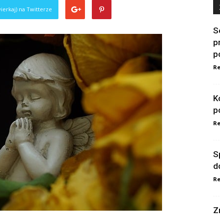
ierkaj) na Twitterze
S
p
p
Re
K
p
Re
S
d
Re
Z