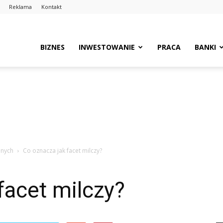
Reklama
Kontakt
BIZNES
INWESTOWANIE
PRACA
BANKI
lnych
Co oznacza jak facet milczy?
facet milczy?