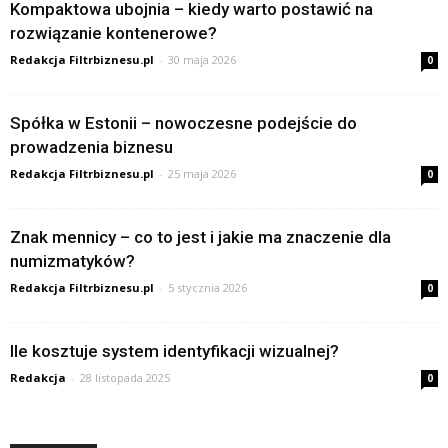
Kompaktowa ubojnia – kiedy warto postawić na
rozwiązanie kontenerowe?
Redakcja Filtrbiznesu.pl
-
30 maja 2026
0
Spółka w Estonii – nowoczesne podejście do
prowadzenia biznesu
Redakcja Filtrbiznesu.pl
-
25 maja 2026
0
Znak mennicy – co to jest i jakie ma znaczenie dla
numizmatyków?
Redakcja Filtrbiznesu.pl
-
5 stycznia 2026
0
Ile kosztuje system identyfikacji wizualnej?
Redakcja
-
28 listopada 2025
0