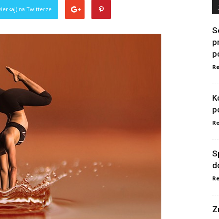
ierkaj) na Twitterze
S
p
p
Re
K
p
Re
S
d
Re
Z