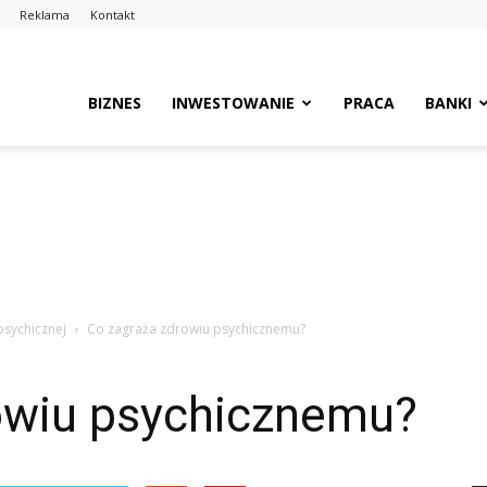
Reklama
Kontakt
BIZNES
INWESTOWANIE
PRACA
BANKI
sychicznej
Co zagraża zdrowiu psychicznemu?
owiu psychicznemu?