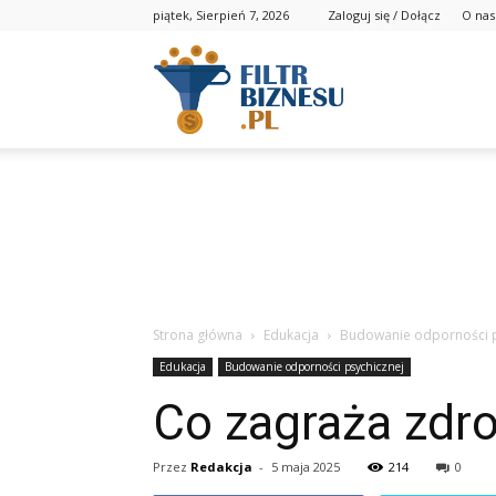
piątek, Sierpień 7, 2026
Zaloguj się / Dołącz
O nas
Strona główna
Edukacja
Budowanie odporności p
Edukacja
Budowanie odporności psychicznej
Co zagraża zdr
Przez
Redakcja
-
5 maja 2025
214
0