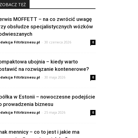
ZOBACZ TEŻ
erwis MOFFETT – na co zwrócić uwagę
rzy obsłudze specjalistycznych wózków
odwieszanych
dakcja Filtrbiznesu.pl
-
30 czerwca 2026
0
ompaktowa ubojnia – kiedy warto
ostawić na rozwiązanie kontenerowe?
dakcja Filtrbiznesu.pl
-
30 maja 2026
0
półka w Estonii – nowoczesne podejście
o prowadzenia biznesu
dakcja Filtrbiznesu.pl
-
25 maja 2026
0
nak mennicy – co to jest i jakie ma