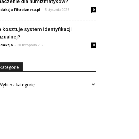
naczenie dla numizmatyków?
dakcja Filtrbiznesu.pl
-
5 stycznia 2026
0
le kosztuje system identyfikacji
izualnej?
dakcja
-
28 listopada 2025
0
Kategorie
tegorie