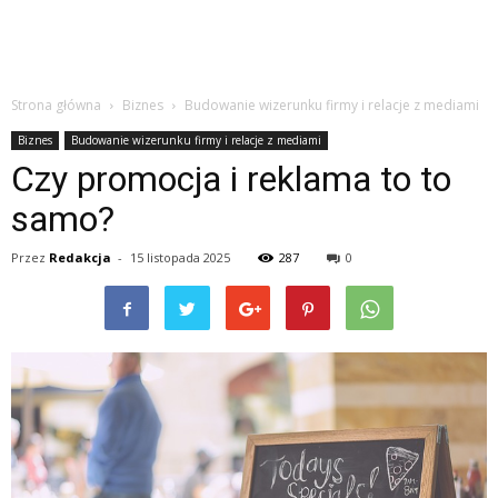
Strona główna
Biznes
Budowanie wizerunku firmy i relacje z mediami
Biznes
Budowanie wizerunku firmy i relacje z mediami
Czy promocja i reklama to to
samo?
Przez
Redakcja
-
15 listopada 2025
287
0