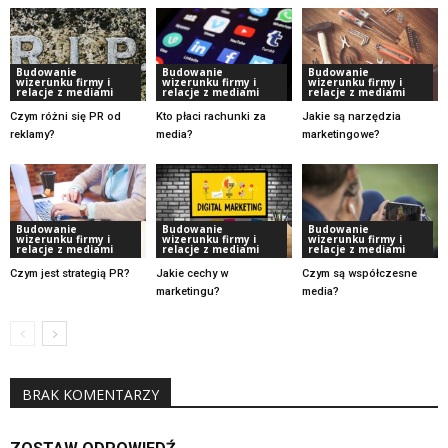
Budowanie
Budowanie
Budowanie
wizerunku firmy i
wizerunku firmy i
wizerunku firmy i
relacje z mediami
relacje z mediami
relacje z mediami
Czym różni się PR od
Kto płaci rachunki za
Jakie są narzędzia
reklamy?
media?
marketingowe?
Budowanie
Budowanie
Budowanie
wizerunku firmy i
wizerunku firmy i
wizerunku firmy i
relacje z mediami
relacje z mediami
relacje z mediami
Czym jest strategią PR?
Jakie cechy w
Czym są współczesne
marketingu?
media?
BRAK KOMENTARZY