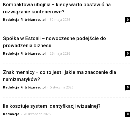
Kompaktowa ubojnia – kiedy warto postawić na
rozwiązanie kontenerowe?
Redakcja Filtrbiznesu.pl
-
30 maja 2026
0
Spółka w Estonii – nowoczesne podejście do
prowadzenia biznesu
Redakcja Filtrbiznesu.pl
-
25 maja 2026
0
Znak mennicy – co to jest i jakie ma znaczenie dla
numizmatyków?
Redakcja Filtrbiznesu.pl
-
5 stycznia 2026
0
Ile kosztuje system identyfikacji wizualnej?
Redakcja
-
28 listopada 2025
0