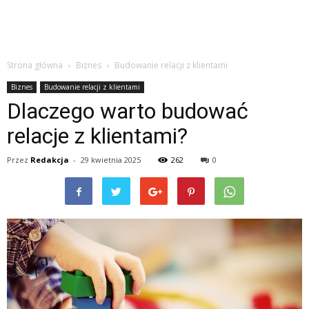
Strona główna
Biznes
Budowanie relacji z klientami
Biznes
Budowanie relacji z klientami
Dlaczego warto budować
relacje z klientami?
Przez
Redakcja
-
29 kwietnia 2025
262
0