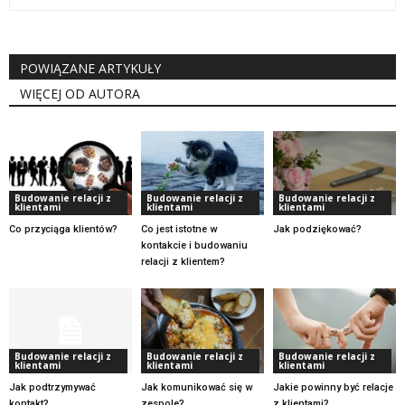
POWIĄZANE ARTYKUŁY
WIĘCEJ OD AUTORA
Budowanie relacji z
Budowanie relacji z
Budowanie relacji z
klientami
klientami
klientami
Co przyciąga klientów?
Co jest istotne w
Jak podziękować?
kontakcie i budowaniu
relacji z klientem?
Budowanie relacji z
Budowanie relacji z
Budowanie relacji z
klientami
klientami
klientami
Jak podtrzymywać
Jak komunikować się w
Jakie powinny być relacje
kontakt?
zespole?
z klientami?