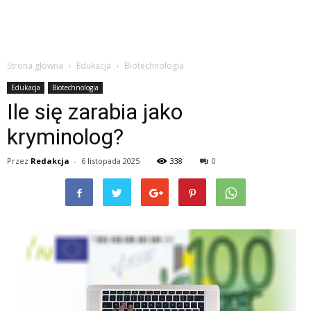
Strona główna
Edukacja
Biotechnologia
Edukacja
Biotechnologia
Ile się zarabia jako
kryminolog?
Przez
Redakcja
-
6 listopada 2025
338
0