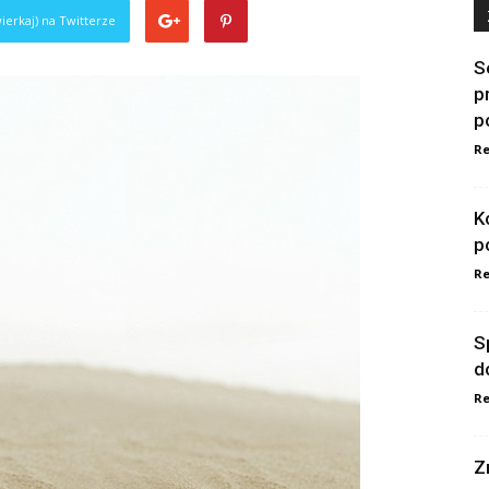
ierkaj) na Twitterze
S
p
p
Re
K
p
Re
S
d
Re
Z