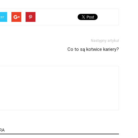
ter
Następny artykuł
Co to są kotwice kariery?
RA