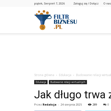
piątek, Sierpień 7, 2026
Zaloguj się / Dołącz
O nas
Strona główna
Edukacja
Budowanie relacji wirtua
Edukacja
Budowanie relacji wirtualnych
Jak długo trwa 
Przez
Redakcja
-
24 sierpnia 2025
289
0