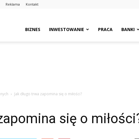
Reklama
Kontakt
BIZNES
INWESTOWANIE
PRACA
BANKI
lnych
Jak długo trwa zapomina się o miłości?
zapomina się o miłości