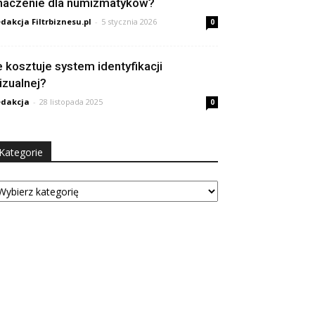
naczenie dla numizmatyków?
dakcja Filtrbiznesu.pl
-
5 stycznia 2026
0
le kosztuje system identyfikacji
izualnej?
dakcja
-
28 listopada 2025
0
Kategorie
tegorie