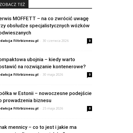
ZOBACZ TEŻ
erwis MOFFETT – na co zwrócić uwagę
rzy obsłudze specjalistycznych wózków
odwieszanych
dakcja Filtrbiznesu.pl
-
30 czerwca 2026
0
ompaktowa ubojnia – kiedy warto
ostawić na rozwiązanie kontenerowe?
dakcja Filtrbiznesu.pl
-
30 maja 2026
0
półka w Estonii – nowoczesne podejście
o prowadzenia biznesu
dakcja Filtrbiznesu.pl
-
25 maja 2026
0
nak mennicy – co to jest i jakie ma