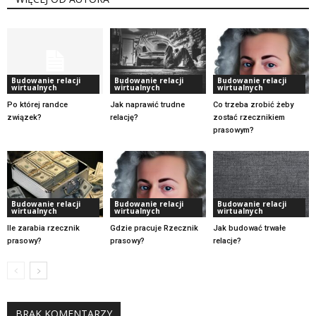
Budowanie relacji
Budowanie relacji
Budowanie relacji
wirtualnych
wirtualnych
wirtualnych
Po której randce
Jak naprawić trudne
Co trzeba zrobić żeby
związek?
relację?
zostać rzecznikiem
prasowym?
Budowanie relacji
Budowanie relacji
Budowanie relacji
wirtualnych
wirtualnych
wirtualnych
Ile zarabia rzecznik
Gdzie pracuje Rzecznik
Jak budować trwałe
prasowy?
prasowy?
relacje?
BRAK KOMENTARZY