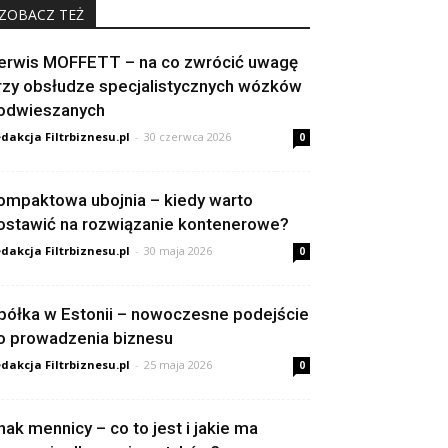
ZOBACZ TEŻ
erwis MOFFETT – na co zwrócić uwagę
rzy obsłudze specjalistycznych wózków
odwieszanych
dakcja Filtrbiznesu.pl
-
30 czerwca 2026
0
ompaktowa ubojnia – kiedy warto
ostawić na rozwiązanie kontenerowe?
dakcja Filtrbiznesu.pl
-
30 maja 2026
0
półka w Estonii – nowoczesne podejście
o prowadzenia biznesu
dakcja Filtrbiznesu.pl
-
25 maja 2026
0
nak mennicy – co to jest i jakie ma