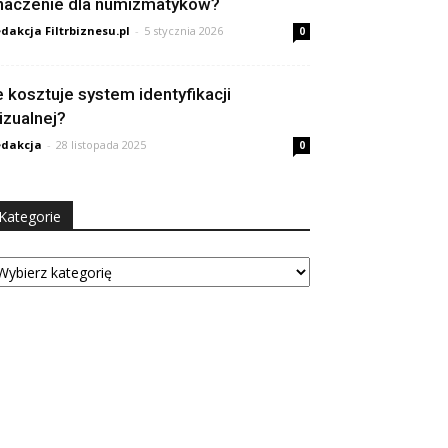
naczenie dla numizmatyków?
dakcja Filtrbiznesu.pl
-
5 stycznia 2026
0
le kosztuje system identyfikacji
izualnej?
dakcja
-
28 listopada 2025
0
Kategorie
tegorie