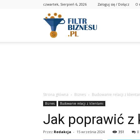
czwartek, Sierpień 6, 2026
Zaloguj się / Dołącz
O 
Strona główna
Biznes
Budowanie relacji z klienta
Biznes
Budowanie relacji z klientami
Jak poprawić z 
Przez
Redakcja
-
15 września 2024
351
0