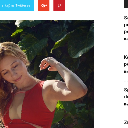
ierkaj) na Twitterze
S
p
p
Re
K
p
Re
S
d
Re
Z