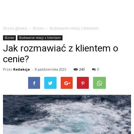
Strona główna
Biznes
Budowanie relacji z klientami
Biznes
Budowanie relacji z klientami
Jak rozmawiać z klientem o
cenie?
Przez
Redakcja
-
8 października 2025
243
0