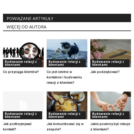
POWIĄZANE ARTYKUŁY
WIĘCEJ OD AUTORA
Budowanie relacji z
Budowanie relacji z
Budowanie relacji z
klientami
klientami
klientami
Co przyciąga klientów?
Co jest istotne w
Jak podziękować?
kontakcie i budowaniu
relacji z klientem?
Budowanie relacji z
Budowanie relacji z
Budowanie relacji z
klientami
klientami
klientami
Jak podtrzymywać
Jak komunikować się w
Jakie powinny być relacje
kontakt?
zespole?
z klientami?