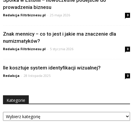
Spółka w Estonii – nowoczesne podejście do
prowadzenia biznesu
Redakcja Filtrbiznesu.pl
-
25 maja 2026
0
Znak mennicy – co to jest i jakie ma znaczenie dla
numizmatyków?
Redakcja Filtrbiznesu.pl
-
5 stycznia 2026
0
Ile kosztuje system identyfikacji wizualnej?
Redakcja
-
28 listopada 2025
0
Kategorie
Kategorie