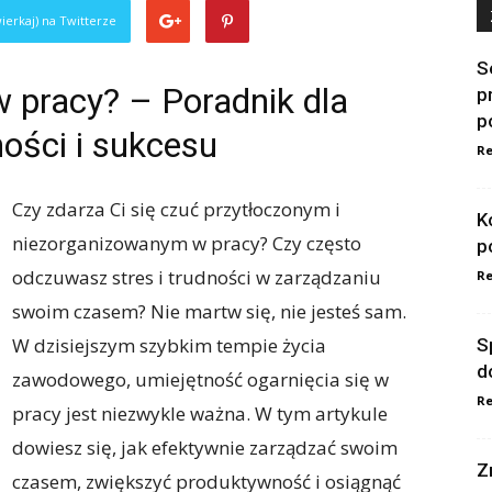
ierkaj) na Twitterze
S
w pracy? – Poradnik dla
p
p
ości i sukcesu
Re
Czy zdarza Ci się czuć przytłoczonym i
K
niezorganizowanym w pracy? Czy często
p
odczuwasz stres i trudności w zarządzaniu
Re
swoim czasem? Nie martw się, nie jesteś sam.
W dzisiejszym szybkim tempie życia
S
d
zawodowego, umiejętność ogarnięcia się w
Re
pracy jest niezwykle ważna. W tym artykule
dowiesz się, jak efektywnie zarządzać swoim
Z
czasem, zwiększyć produktywność i osiągnąć