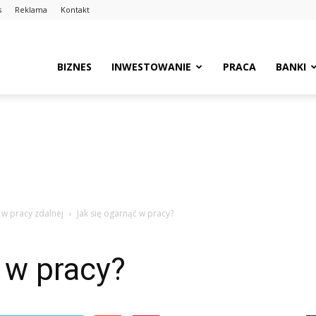
s
Reklama
Kontakt
BIZNES
INWESTOWANIE
PRACA
BANKI
w pracy zdalnej
Jak się ogarnąć w pracy?
 w pracy?