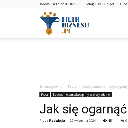
sobota, Sierpień 8, 2026
Zaloguj się / Dołącz
O na
Strona główna
Praca
Budowanie samodyscypliny 
Praca
Budowanie samodyscypliny w pracy zdalnej
Jak się ogarnąć
Przez
Redakcja
-
27 września 2024
454
0