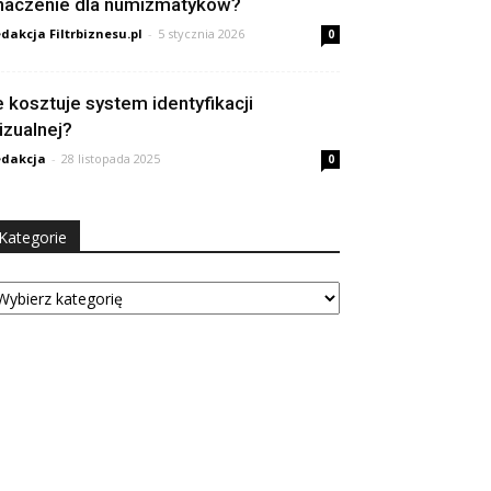
naczenie dla numizmatyków?
dakcja Filtrbiznesu.pl
-
5 stycznia 2026
0
le kosztuje system identyfikacji
izualnej?
dakcja
-
28 listopada 2025
0
Kategorie
tegorie