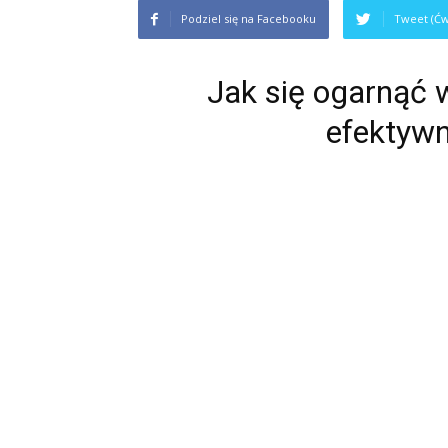
Podziel się na Facebooku
Tweet (Ćw
Jak się ogarnąć 
efektywn