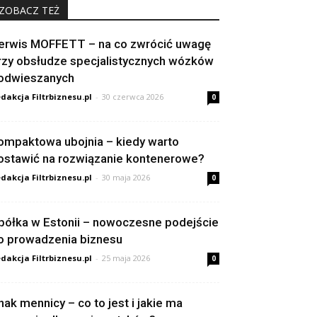
ZOBACZ TEŻ
erwis MOFFETT – na co zwrócić uwagę
rzy obsłudze specjalistycznych wózków
odwieszanych
dakcja Filtrbiznesu.pl
-
30 czerwca 2026
0
ompaktowa ubojnia – kiedy warto
ostawić na rozwiązanie kontenerowe?
dakcja Filtrbiznesu.pl
-
30 maja 2026
0
półka w Estonii – nowoczesne podejście
o prowadzenia biznesu
dakcja Filtrbiznesu.pl
-
25 maja 2026
0
nak mennicy – co to jest i jakie ma