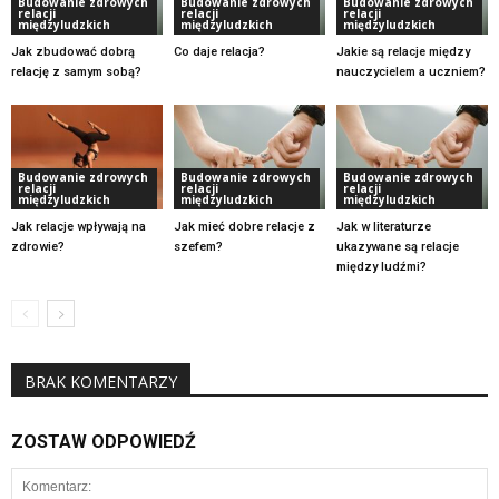
Budowanie zdrowych
Budowanie zdrowych
Budowanie zdrowych
relacji
relacji
relacji
międzyludzkich
międzyludzkich
międzyludzkich
Jak zbudować dobrą
Co daje relacja?
Jakie są relacje między
relację z samym sobą?
nauczycielem a uczniem?
Budowanie zdrowych
Budowanie zdrowych
Budowanie zdrowych
relacji
relacji
relacji
międzyludzkich
międzyludzkich
międzyludzkich
Jak relacje wpływają na
Jak mieć dobre relacje z
Jak w literaturze
zdrowie?
szefem?
ukazywane są relacje
między ludźmi?
BRAK KOMENTARZY
ZOSTAW ODPOWIEDŹ