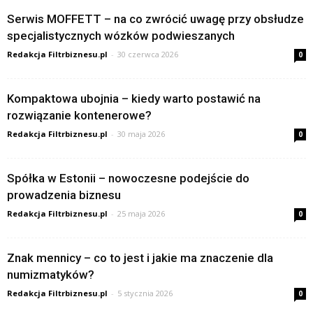
Serwis MOFFETT – na co zwrócić uwagę przy obsłudze
specjalistycznych wózków podwieszanych
Redakcja Filtrbiznesu.pl
-
30 czerwca 2026
0
Kompaktowa ubojnia – kiedy warto postawić na
rozwiązanie kontenerowe?
Redakcja Filtrbiznesu.pl
-
30 maja 2026
0
Spółka w Estonii – nowoczesne podejście do
prowadzenia biznesu
Redakcja Filtrbiznesu.pl
-
25 maja 2026
0
Znak mennicy – co to jest i jakie ma znaczenie dla
numizmatyków?
Redakcja Filtrbiznesu.pl
-
5 stycznia 2026
0