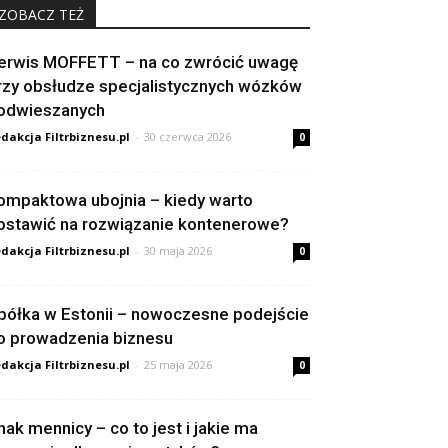
ZOBACZ TEŻ
erwis MOFFETT – na co zwrócić uwagę
rzy obsłudze specjalistycznych wózków
odwieszanych
dakcja Filtrbiznesu.pl
-
30 czerwca 2026
0
ompaktowa ubojnia – kiedy warto
ostawić na rozwiązanie kontenerowe?
dakcja Filtrbiznesu.pl
-
30 maja 2026
0
półka w Estonii – nowoczesne podejście
o prowadzenia biznesu
dakcja Filtrbiznesu.pl
-
25 maja 2026
0
nak mennicy – co to jest i jakie ma