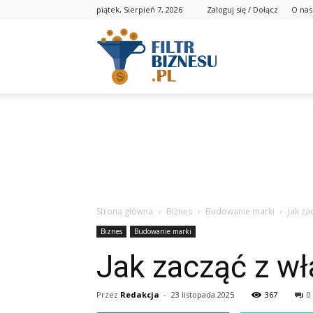
piątek, Sierpień 7, 2026
Zaloguj się / Dołącz
O nas
Strona główna
Biznes
Budowanie marki
Jak z
Biznes
Budowanie marki
Jak zacząć z w
Przez
Redakcja
-
23 listopada 2025
367
0