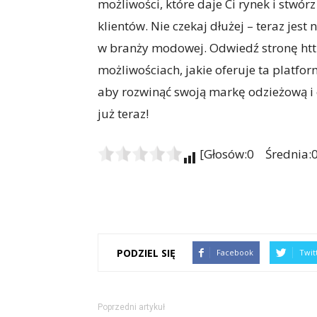
możliwości, które daje Ci rynek i stwó
klientów. Nie czekaj dłużej – teraz je
w branży modowej. Odwiedź stronę http
możliwościach, jakie oferuje ta platfo
aby rozwinąć swoją markę odzieżową i o
już teraz!
[Głosów:0 Średnia:0
PODZIEL SIĘ
Facebook
Twit
Poprzedni artykuł