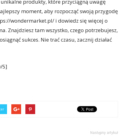
rz unikalne produkty, które przyciągną uwagę
st najlepszy moment, aby rozpocząć swoją przygodę
s://wondermarket.pl/ i dowiedz się więcej o
rma. Znajdziesz tam wszystko, czego potrzebujesz,
siągnąć sukces. Nie trać czasu, zacznij działać
/5]
ter
Następny artykuł