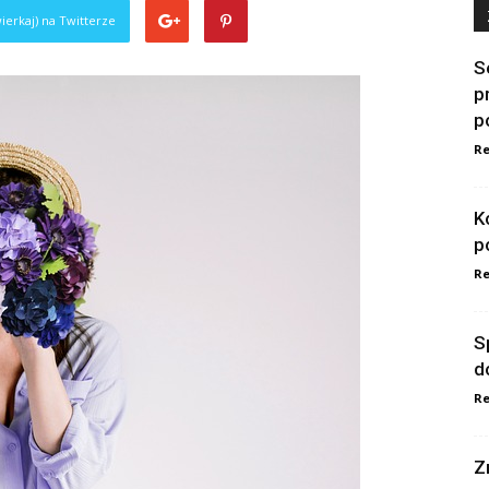
ierkaj) na Twitterze
S
p
p
Re
K
p
Re
S
d
Re
Z