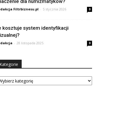
naczenie dla numizmatyków?
dakcja Filtrbiznesu.pl
-
5 stycznia 2026
0
le kosztuje system identyfikacji
izualnej?
dakcja
-
28 listopada 2025
0
Kategorie
tegorie