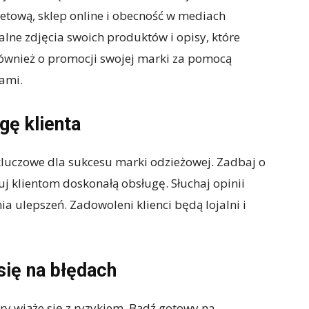
netową, sklep online i obecność w mediach
lne zdjęcia swoich produktów i opisy, które
również o promocji swojej marki za pomocą
rami.
gę klienta
 kluczowe dla sukcesu marki odzieżowej. Zadbaj o
j klientom doskonałą obsługę. Słuchaj opinii
 ulepszeń. Zadowoleni klienci będą lojalni i
się na błędach
ry wiąże się z ryzykiem. Bądź gotowy na