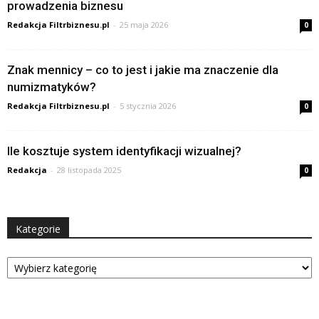
prowadzenia biznesu
Redakcja Filtrbiznesu.pl
-
25 maja 2026
0
Znak mennicy – co to jest i jakie ma znaczenie dla
numizmatyków?
Redakcja Filtrbiznesu.pl
-
5 stycznia 2026
0
Ile kosztuje system identyfikacji wizualnej?
Redakcja
-
28 listopada 2025
0
Kategorie
Kategorie