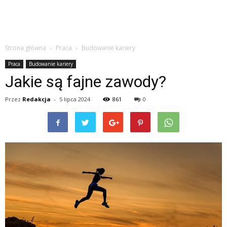
Strona główna
Praca
Budowanie kariery
Praca
Budowanie kariery
Jakie są fajne zawody?
Przez
Redakcja
-
5 lipca 2024
861
0