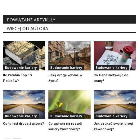
POWIĄZANE ARTYKUŁY
WIĘCEJ OD AUTORA
Budowanie kariery
Budowanie kariery
Budowanie kariery
Ile zarabia Top 1%
Jaką drogę wybrać w
Co Pana motywuje do
Polaków?
życiu?
pracy?
Budowanie kariery
Budowanie kariery
Budowanie kariery
Co to jest droga życiową?
Co wpływa na rozwój
Jak szukać swojej drogi
kariery zawodowej?
zawodowej?