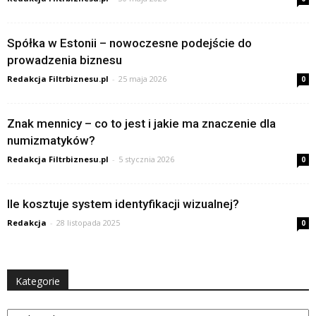
Spółka w Estonii – nowoczesne podejście do
prowadzenia biznesu
Redakcja Filtrbiznesu.pl
-
25 maja 2026
0
Znak mennicy – co to jest i jakie ma znaczenie dla
numizmatyków?
Redakcja Filtrbiznesu.pl
-
5 stycznia 2026
0
Ile kosztuje system identyfikacji wizualnej?
Redakcja
-
28 listopada 2025
0
Kategorie
Kategorie