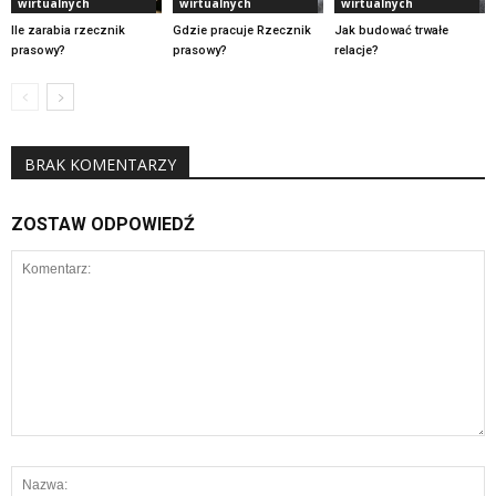
wirtualnych
wirtualnych
wirtualnych
Ile zarabia rzecznik
Gdzie pracuje Rzecznik
Jak budować trwałe
prasowy?
prasowy?
relacje?
BRAK KOMENTARZY
ZOSTAW ODPOWIEDŹ