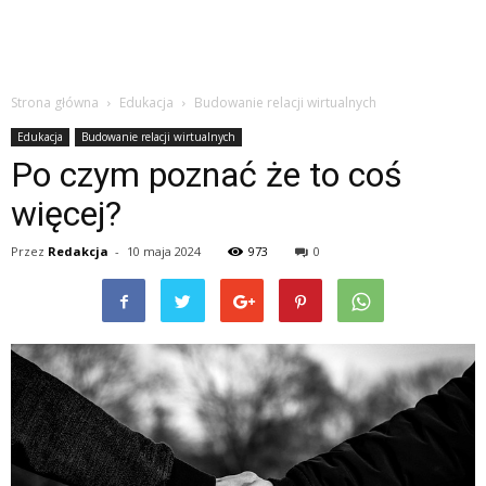
Strona główna
Edukacja
Budowanie relacji wirtualnych
Edukacja
Budowanie relacji wirtualnych
Po czym poznać że to coś
więcej?
Przez
Redakcja
-
10 maja 2024
973
0