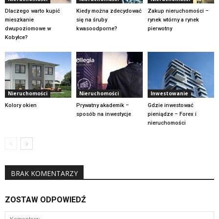
Dlaczego warto kupić
Kiedy można zdecydować
Zakup nieruchomości –
mieszkanie
się na śruby
rynek wtórny a rynek
dwupoziomowe w
kwasoodporne?
pierwotny
Kobyłce?
Nieruchomości
Nieruchomości
Inwestowanie
Kolory okien
Prywatny akademik –
Gdzie inwestować
sposób na inwestycje
pieniądze – Forex i
nieruchomości
BRAK KOMENTARZY
ZOSTAW ODPOWIEDŹ