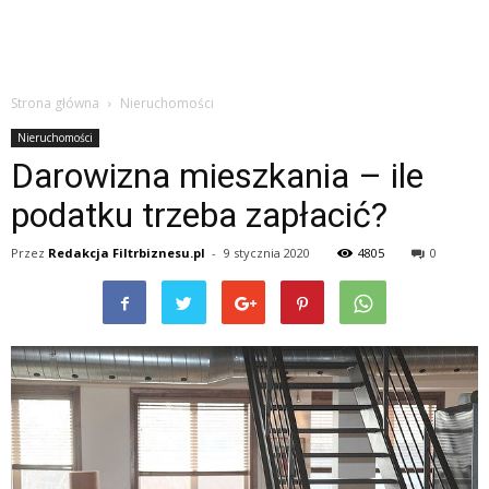
Strona główna
Nieruchomości
Nieruchomości
Darowizna mieszkania – ile
podatku trzeba zapłacić?
Przez
Redakcja Filtrbiznesu.pl
-
9 stycznia 2020
4805
0